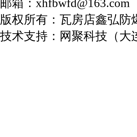
邮箱：xhfbwfd@163.com
版权所有：瓦房店鑫弘防
技术支持：
网聚科技（大