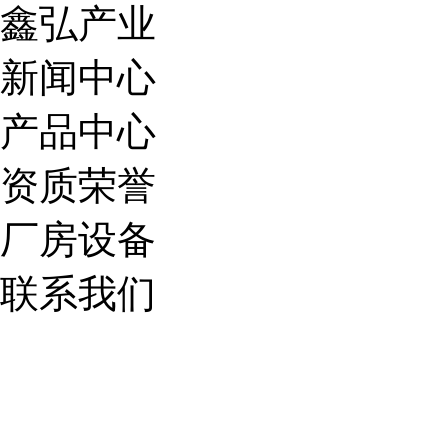
鑫弘产业
新闻中心
产品中心
资质荣誉
厂房设备
联系我们