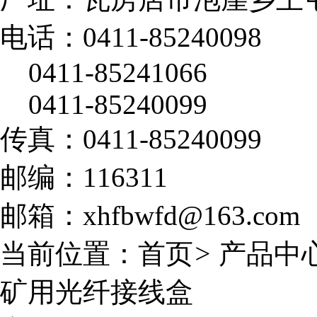
电话：0411-85240098
0411-85241066
0411-85240099
传真：0411-85240099
邮编：116311
邮箱：xhfbwfd@163.com
当前位置：
首页
>
产品中
矿用光纤接线盒