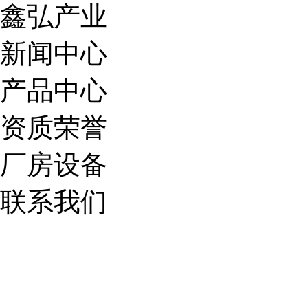
鑫弘产业
新闻中心
产品中心
资质荣誉
厂房设备
联系我们