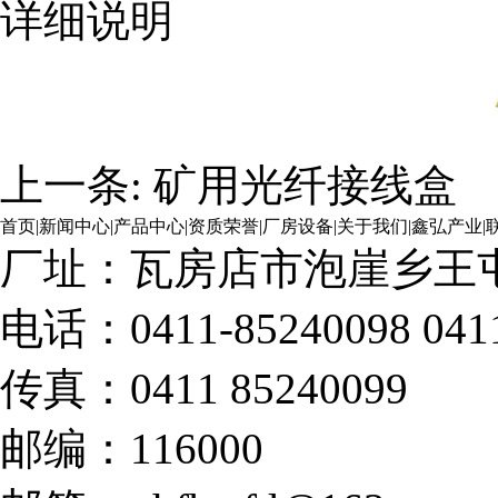
详细说明
上一条:
矿用光纤接线盒
首页
|
新闻中心
|
产品中心
|
资质荣誉
|
厂房设备
|
关于我们
|
鑫弘产业
|
厂址：瓦房店市泡崖乡王
电话：0411-85240098 0411-
传真：0411 85240099
邮编：116000