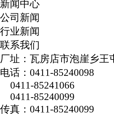
新闻中心
公司新闻
行业新闻
联系我们
厂址：瓦房店市泡崖乡王
电话：0411-85240098
0411-85241066
0411-85240099
传真：0411-85240099