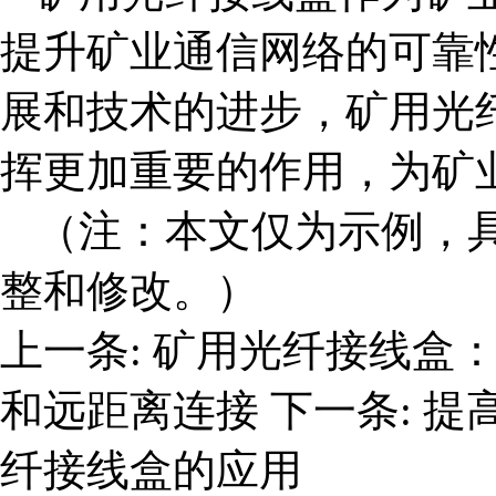
提升矿业通信网络的可靠
展和技术的进步，矿用光
挥更加重要的作用，为矿
（注：本文仅为示例，
整和修改。）
上一条:
矿用光纤接线盒
和远距离连接
下一条:
提
纤接线盒的应用