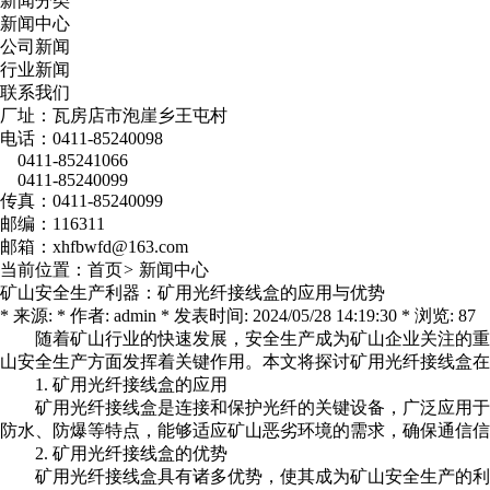
新闻分类
新闻中心
公司新闻
行业新闻
联系我们
厂址：瓦房店市泡崖乡王屯村
电话：0411-85240098
0411-85241066
0411-85240099
传真：0411-85240099
邮编：116311
邮箱：xhfbwfd@163.com
当前位置：
首页
>
新闻中心
矿山安全生产利器：矿用光纤接线盒的应用与优势
* 来源: * 作者: admin * 发表时间: 2024/05/28 14:19:30 * 浏览: 87
随着矿山行业的快速发展，安全生产成为矿山企业关注的重
山安全生产方面发挥着关键作用。本文将探讨矿用光纤接线盒在
1. 矿用光纤接线盒的应用
矿用光纤接线盒
是连接和保护光纤的关键设备，广泛应用于
防水、防爆等特点，能够适应矿山恶劣环境的需求，确保通信信
2. 矿用光纤接线盒的优势
矿用光纤接线盒
具有诸多优势，使其成为矿山安全生产的利