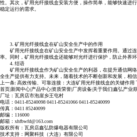
性。其次，矿用光纤接线盒安装方便，操作简单，能够快速进行
稳定运行的需求。
3. 矿用光纤接线盒在矿山安全生产中的作用
矿用光纤接线盒在矿山安全生产中发挥着重要作用。通过连
率。同时，矿用光纤接线盒还能够对光纤进行保护，防止外界
4. 结语
矿用光纤接线盒
作为矿山安全生产的利器，在提升通信网络
全生产提供有力支持。未来，随着技术的不断创新和发展，相信
上一条:
高效传输、可靠连接：大连矿用光纤接线盒的关键作用
首页
|
新闻中心
|
产品中心
|
资质荣誉
|
厂房设备
|
关于我们
|
鑫弘产业
|
厂址：瓦房店市泡崖乡王屯村
电话：0411-85240098 0411-85241066 0411-85240099
传真：0411 85240099
邮编：116000
邮箱：xhfbwfd@163.com
版权所有：瓦房店鑫弘防爆电器有限公司
技术支持：
网聚科技（大连）有限公司