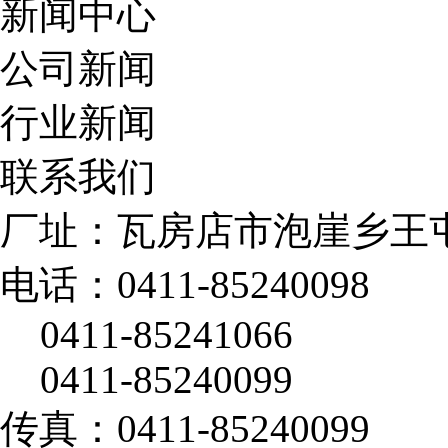
新闻中心
公司新闻
行业新闻
联系我们
厂址：瓦房店市泡崖乡王
电话：0411-85240098
0411-85241066
0411-85240099
传真：0411-85240099