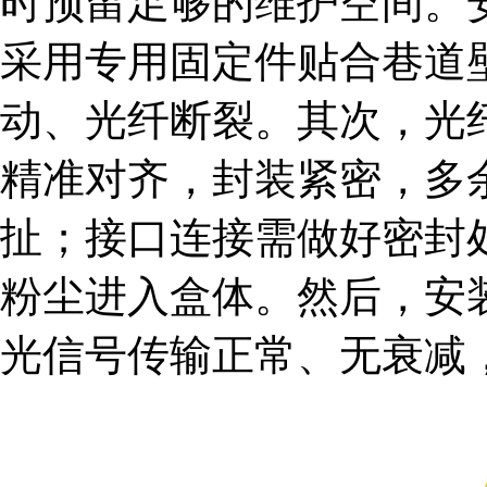
时预留足够的维护空间。
采用专用固定件贴合巷道
动、光纤断裂。其次，光
精准对齐，封装紧密，多
扯；接口连接需做好密封
粉尘进入盒体。然后，安
光信号传输正常、无衰减