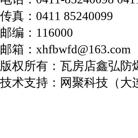
传真：0411 85240099
邮编：116000
邮箱：xhfbwfd@163.com
版权所有：瓦房店鑫弘防
技术支持：
网聚科技（大