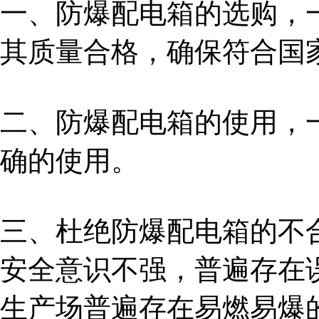
一、防爆配电箱的选购，
其质量合格，确保符合国
二、防爆配电箱的使用，
确的使用。
三、杜绝防爆配电箱的不
安全意识不强，普遍存在
生产场普遍存在易燃易爆