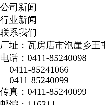
公司新闻
行业新闻
联系我们
厂址：瓦房店市泡崖乡王
电话：0411-85240098
0411-85241066
0411-85240099
传真：0411-85240099
邮编：116311