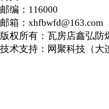
邮编：116000
邮箱：xhfbwfd@163.com
版权所有：瓦房店鑫弘防
技术支持：
网聚科技（大