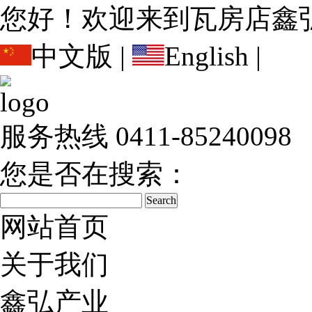
您好！欢迎来到瓦房店鑫
中文版
|
English
|
服务热线
0411-85240098
您是否在搜索：
网站首页
关于我们
鑫弘产业