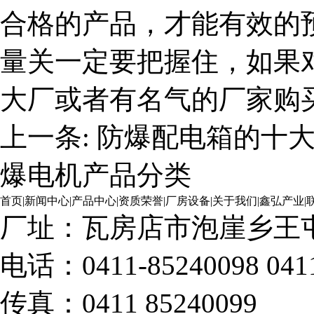
合格的产品，才能有效的
量关一定要把握住，如果
大厂或者有名气的厂家购
上一条:
防爆配电箱的十
爆电机产品分类
首页
|
新闻中心
|
产品中心
|
资质荣誉
|
厂房设备
|
关于我们
|
鑫弘产业
|
厂址：瓦房店市泡崖乡王
电话：0411-85240098 0411-
传真：0411 85240099